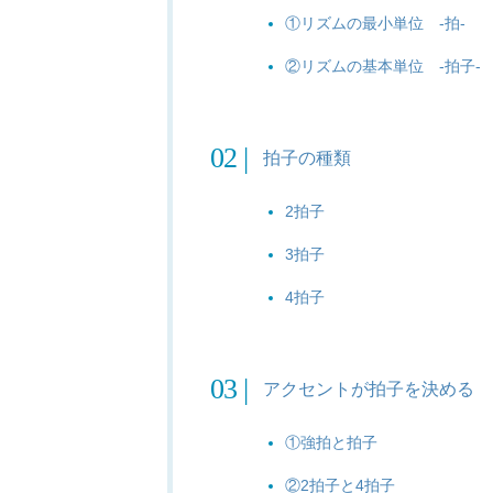
①リズムの最小単位 -拍-
②リズムの基本単位 -拍子-
拍子の種類
2拍子
3拍子
4拍子
アクセントが拍子を決める
①強拍と拍子
②2拍子と4拍子