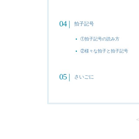
拍子記号
①拍子記号の読み方
②様々な拍子と拍子記号
さいごに