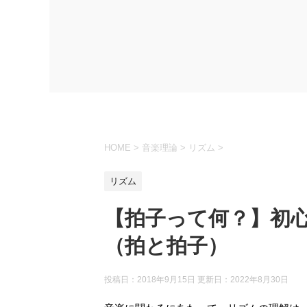
HOME
>
音楽理論
>
リズム
>
リズム
【拍子って何？】初
（拍と拍子）
投稿日：2018年9月15日 更新日：
2022年8月30日